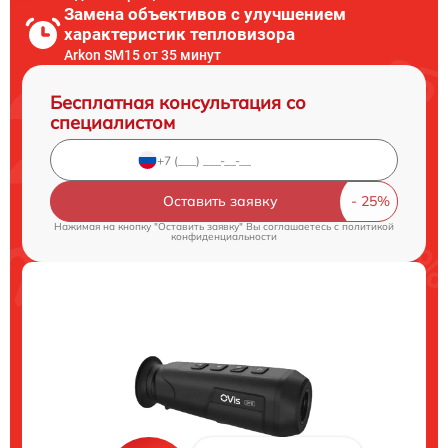
Замена объективов с улучшением
характеристик тепловизора
Arkon SM15 от 35 минут
Бесплатная консультация со
специалистом
Оставить заявку
Нажимая на кнопку "Оставить заявку" Вы соглашаетесь c
политикой
конфиденциальности