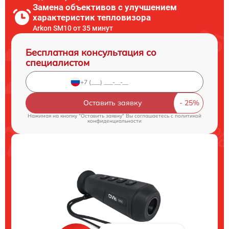
Замена объективов с улучшением
характеристик тепловизора
Arkon SM10 от 35 минут
Бесплатная консультация со
специалистом
Оставить заявку
Нажимая на кнопку "Оставить заявку" Вы соглашаетесь c
политикой
конфиденциальности