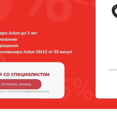
ора Arkon до 3 лет
 желанию
бращения
тепловизора
Arkon SM10 от 35 минут
я со специалистом
Оставить заявку
есь c
политикой конфиденциальности