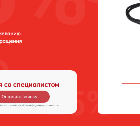
 желанию
бращения
я со специалистом
Оставить заявку
есь c
политикой конфиденциальности