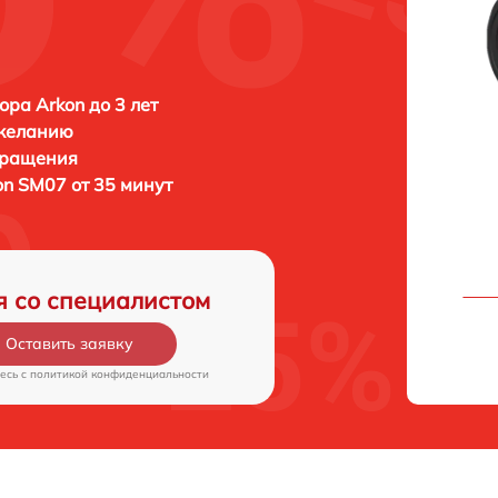
ора Arkon до 3 лет
 желанию
бращения
on SM07 от 35 минут
я со специалистом
Оставить заявку
есь c
политикой конфиденциальности