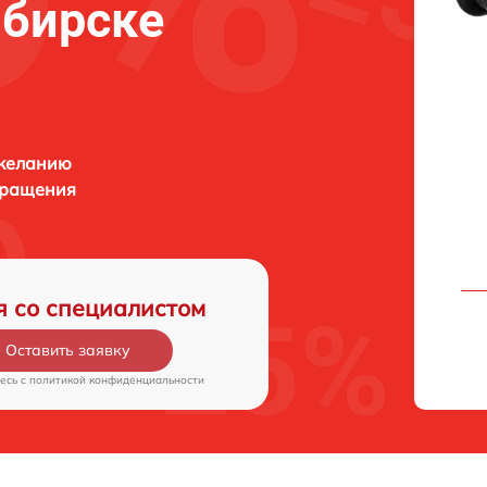
ибирске
 желанию
бращения
я со специалистом
Оставить заявку
есь c
политикой конфиденциальности