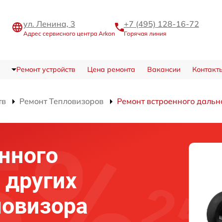
ул. Ленина, 3
+7 (495) 128-16-72
Адрес сервисного центра Arkon
Горячая линия
Ремонт устройств
Цена ремонта
Вакансии
Контакт
тв
Ремонт Тепловизоров
Ремонт встроенного дальн
нного
 других
ловизора