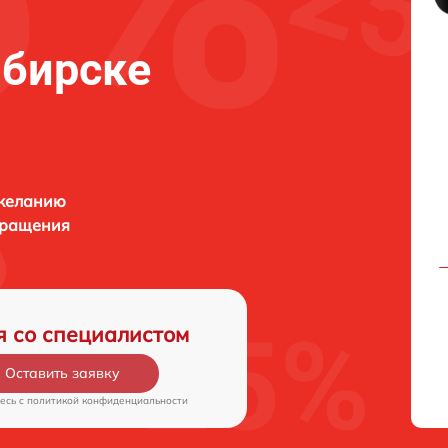
ибирске
 желанию
бращения
я со специалистом
Оставить заявку
есь c
политикой конфиденциальности