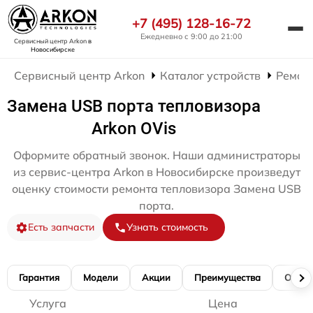
+7 (495) 128-16-72
Ежедневно с 9:00 до 21:00
Сервисный центр Arkon
в
Новосибирске
Сервисный центр Arkon
Каталог устройств
Ремон
Замена USB порта тепловизора
Arkon OVis
Оформите обратный звонок. Наши администраторы
из сервис-центра Arkon в Новосибирске произведут
оценку стоимости ремонта тепловизора Замена USB
порта.
Есть запчасти
Узнать стоимость
Гарантия
Модели
Акции
Преимущества
Отзы
Услуга
Цена