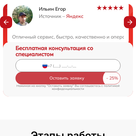
Ильин Егор
Нужна консультация?
Источник –
Яндекс
Закажите бесплатную консультацию
Отличный сервис, быстро, качественно и оператив
Бесплатная консультация со
специалистом
Оставить заявку
Нажимая на кнопку "Оставить заявку" Вы соглашаетесь c
политикой
конфиденциальности
Этапы работы