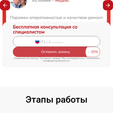
Нужна консультация?
Источник –
Яндекс
Закажите бесплатную консультацию
Поражен оперативностью и качеством ремонта, тех
Бесплатная консультация со
специалистом
Оставить заявку
Нажимая на кнопку "Оставить заявку" Вы соглашаетесь c
политикой
конфиденциальности
Этапы работы