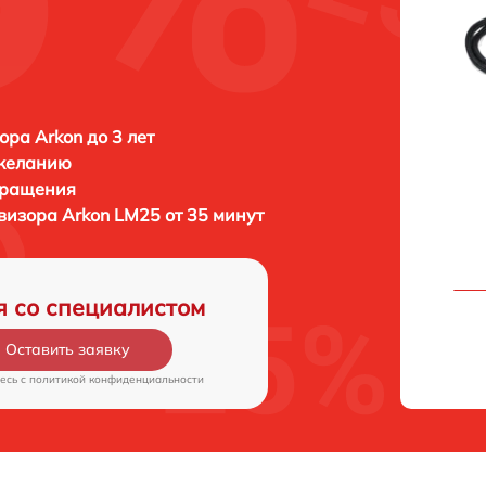
ора Arkon до 3 лет
 желанию
бращения
овизора
Arkon LM25 от 35 минут
я со специалистом
Оставить заявку
есь c
политикой конфиденциальности