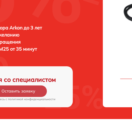
ора Arkon до 3 лет
 желанию
бращения
M25 от 35 минут
я со специалистом
Оставить заявку
есь c
политикой конфиденциальности