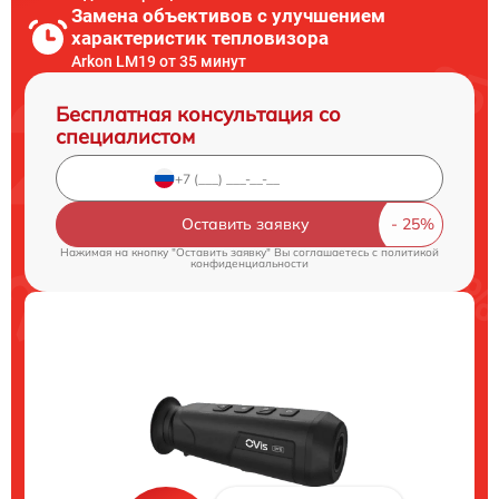
Замена объективов с улучшением
характеристик тепловизора
Arkon LM19 от 35 минут
Бесплатная консультация со
специалистом
Оставить заявку
Нажимая на кнопку "Оставить заявку" Вы соглашаетесь c
политикой
конфиденциальности