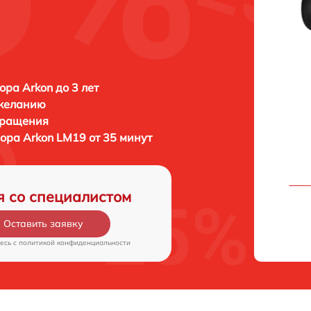
ора Arkon до 3 лет
 желанию
бращения
зора
Arkon LM19 от 35 минут
я со специалистом
Оставить заявку
есь c
политикой конфиденциальности