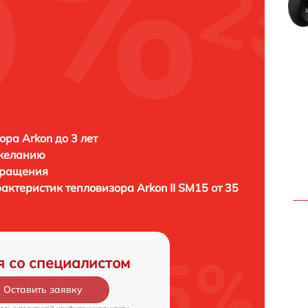
ора Arkon до 3 лет
 желанию
бращения
рактеристик тепловизора
Arkon II SM15 от 35
я со специалистом
Оставить заявку