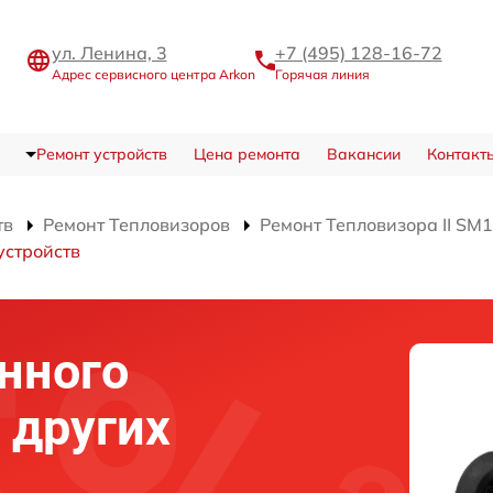
ул. Ленина, 3
+7 (495) 128-16-72
Адрес сервисного центра Arkon
Горячая линия
Ремонт устройств
Цена ремонта
Вакансии
Контакт
тв
Ремонт Тепловизоров
Ремонт Тепловизора II SM
устройств
нного
 других