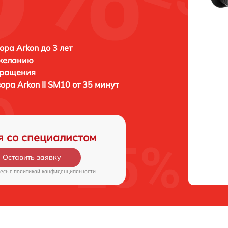
ора Arkon до 3 лет
 желанию
бращения
зора
Arkon II SM10 от 35 минут
я со специалистом
Оставить заявку
есь c
политикой конфиденциальности