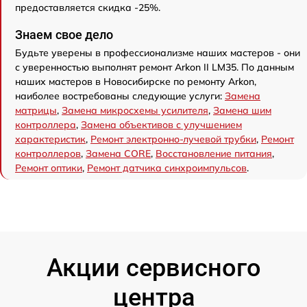
предоставляется скидка -25%.
Знаем свое дело
Будьте уверены в профессионализме наших мастеров - они
с уверенностью выполнят ремонт Arkon II LM35. По данным
наших мастеров в Новосибирске по ремонту Arkon,
наиболее востребованы следующие услуги:
Замена
матрицы
,
Замена микросхемы усилителя
,
Замена шим
контроллера
,
Замена объективов с улучшением
характеристик
,
Ремонт электронно-лучевой трубки
,
Ремонт
контроллеров
,
Замена CORE
,
Восстановление питания
,
Ремонт оптики
,
Ремонт датчика синхроимпульсов
.
Акции сервисного
центра