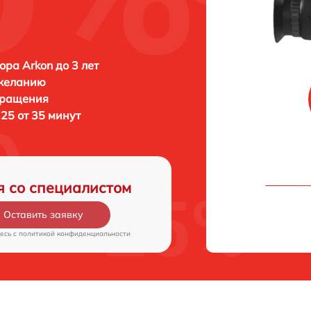
ора Arkon до 3 лет
 желанию
бращения
M25 от 35 минут
я со специалистом
Оставить заявку
есь c
политикой конфиденциальности