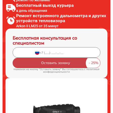
Бесплатный выезд курьера
в день обращения
Ремонт встроенного дальнометра и других
устройств тепловизора
Arkon II LM25 от 35 минут
Бесплатная консультация со
специалистом
Оставить заявку
Нажимая на кнопку "Оставить заявку" Вы соглашаетесь c
политикой
конфиденциальности