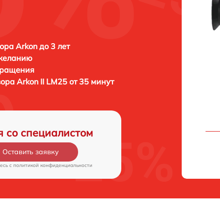
ора Arkon до 3 лет
 желанию
бращения
зора
Arkon II LM25 от 35 минут
я со специалистом
Оставить заявку
есь c
политикой конфиденциальности