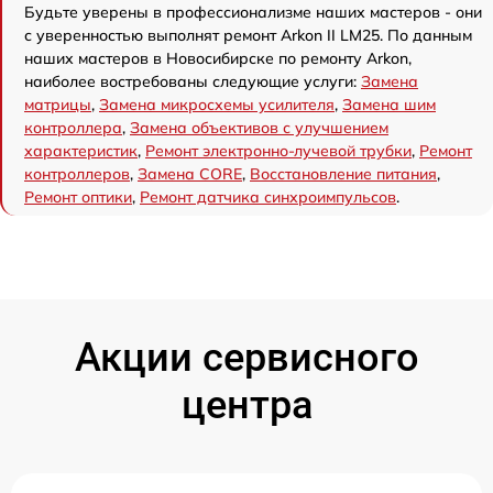
Будьте уверены в профессионализме наших мастеров - они
с уверенностью выполнят ремонт Arkon II LM25. По данным
наших мастеров в Новосибирске по ремонту Arkon,
наиболее востребованы следующие услуги:
Замена
матрицы
,
Замена микросхемы усилителя
,
Замена шим
контроллера
,
Замена объективов с улучшением
характеристик
,
Ремонт электронно-лучевой трубки
,
Ремонт
контроллеров
,
Замена CORE
,
Восстановление питания
,
Ремонт оптики
,
Ремонт датчика синхроимпульсов
.
Акции сервисного
центра