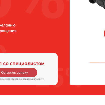
 желанию
бращения
я со специалистом
Оставить заявку
есь c
политикой конфиденциальности