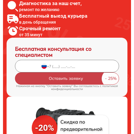
Диагностика за наш счет,
ремонт по желанию
Бесплатный выезд курьера
в день обращения
Срочный ремонт
от 35 минут
Бесплатная консультация со
специалистом
Оставить заявку
Нажимая на кнопку "Оставить заявку" Вы соглашаетесь c
политикой
конфиденциальности
Скидка по
-20%
предварительной