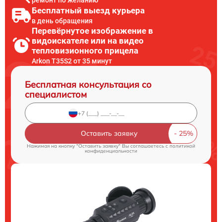
Бесплатный выезд курьера
в день обращения
Перевёрнутое изображение в
видоискателе или на видео
тепловизионного прицела
Arkon T35S2 от 35 минут
Бесплатная консультация со
специалистом
Оставить заявку
Нажимая на кнопку "Оставить заявку" Вы соглашаетесь c
политикой
конфиденциальности