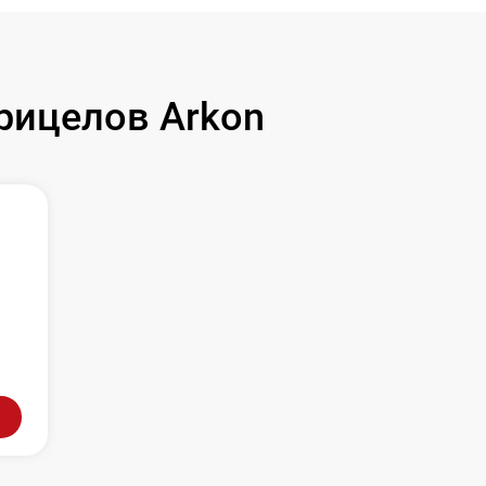
рицелов Arkon
л