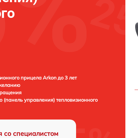
го
ионного прицела Arkon до 3 лет
 желанию
бращения
ю (панель управления) тепловизионного
я со специалистом