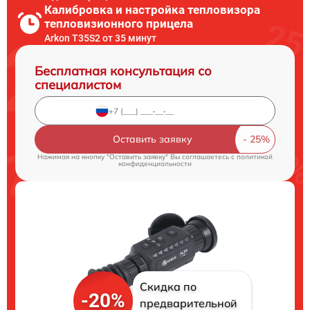
Калибровка и настройка тепловизора
тепловизионного прицела
Arkon T35S2 от 35 минут
Бесплатная консультация со
специалистом
Оставить заявку
Нажимая на кнопку "Оставить заявку" Вы соглашаетесь c
политикой
конфиденциальности
Скидка по
-20%
предварительной