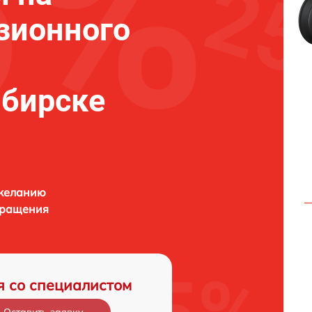
зионного
ибирске
 желанию
бращения
я со специалистом
Оставить заявку