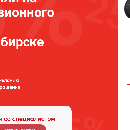
зионного
ибирске
 желанию
бращения
я со специалистом
Оставить заявку