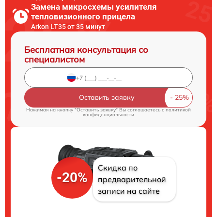
Замена микросхемы усилителя
тепловизионного прицела
Arkon LT35 от 35 минут
Бесплатная консультация со
специалистом
Оставить заявку
Нажимая на кнопку "Оставить заявку" Вы соглашаетесь c
политикой
конфиденциальности
Скидка по
-20%
предварительной
записи на сайте