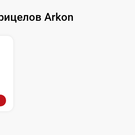
рицелов Arkon
л