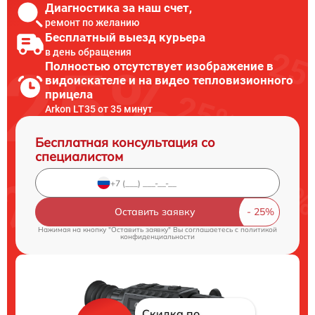
Диагностика за наш счет,
ремонт по желанию
Бесплатный выезд курьера
в день обращения
Полностью отсутствует изображение в
видоискателе и на видео тепловизионного
прицела
Arkon LT35 от 35 минут
Бесплатная консультация со
специалистом
Оставить заявку
Нажимая на кнопку "Оставить заявку" Вы соглашаетесь c
политикой
конфиденциальности
Скидка по