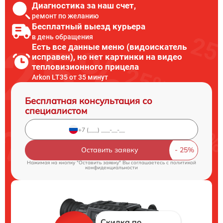
Диагностика за наш счет,
ремонт по желанию
Бесплатный выезд курьера
в день обращения
Есть все данные меню (видоискатель
исправен), но нет картинки на видео
тепловизионного прицела
Arkon LT35 от 35 минут
Бесплатная консультация со
специалистом
Оставить заявку
Нажимая на кнопку "Оставить заявку" Вы соглашаетесь c
политикой
конфиденциальности
Скидка по