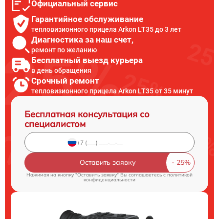
Официальный сервис
Гарантийное обслуживание
тепловизионного прицела Arkon LT35 до 3 лет
Диагностика за наш счет,
ремонт по желанию
Бесплатный выезд курьера
в день обращения
Срочный ремонт
тепловизионного прицела Arkon LT35 от 35 минут
Бесплатная консультация со
специалистом
Оставить заявку
Нажимая на кнопку "Оставить заявку" Вы соглашаетесь c
политикой
конфиденциальности