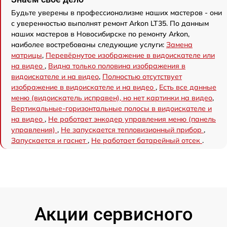
Будьте уверены в профессионализме наших мастеров - они
с уверенностью выполнят ремонт Arkon LT35. По данным
наших мастеров в Новосибирске по ремонту Arkon,
наиболее востребованы следующие услуги:
Замена
матрицы
,
Перевёрнутое изображение в видоискателе или
на видео
,
Видна только половина изображения в
видоискателе и на видео
,
Полностью отсутствует
изображение в видоискателе и на видео
,
Есть все данные
меню (видоискатель исправен), но нет картинки на видео
,
Вертикальные-горизонтальные полосы в видоискателе и
на видео
,
Не работает энкодер управления меню (панель
управления)
,
Не запускается тепловизионный прибор
,
Запускается и гаснет
,
Не работает батарейный отсек
.
Акции сервисного