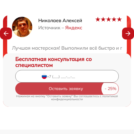
Николаев Алексей
Нужна консультация?
Источник –
Яндекс
Закажите бесплатную консультацию
Лучшая мастерская! Выполнили всё быстро и по хор
Бесплатная консультация со
специалистом
Оставить заявку
Нажимая на кнопку "Оставить заявку" Вы соглашаетесь c
политикой
конфиденциальности