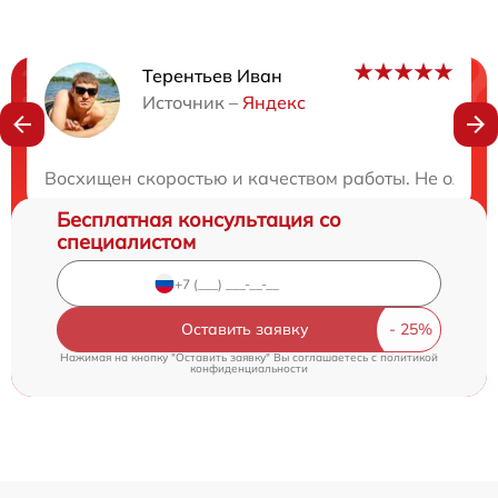
Терентьев Иван
Нужна консультация?
Источник –
Яндекс
Закажите бесплатную консультацию
Восхищен скоростью и качеством работы. Не ожида
Бесплатная консультация со
специалистом
Оставить заявку
Нажимая на кнопку "Оставить заявку" Вы соглашаетесь c
политикой
конфиденциальности