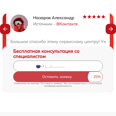
Назаров Александр
Нужна консультация?
Источник –
ВКонтакте
Закажите бесплатную консультацию
Большое спасибо этому сервисному центру! Уже 3 
Бесплатная консультация со
специалистом
Оставить заявку
Нажимая на кнопку "Оставить заявку" Вы соглашаетесь c
политикой
конфиденциальности