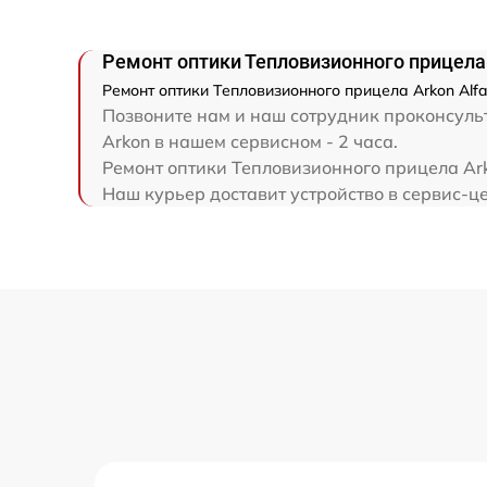
Ремонт электронно-лучевой трубки
Ремонт оптики Тепловизионного прицела 
Ремонт оптики Тепловизионного прицела Arkon Alf
Ремонт контроллеров
Позвоните нам и наш сотрудник проконсульт
Arkon в нашем сервисном - 2 часа.
Восстановление питания
Ремонт оптики Тепловизионного прицела Ark
Наш курьер доставит устройство в сервис-це
Ремонт оптики
Ремонт датчика синхроимпульсов
Калибровка и настройка тепловизора
Ремонт встроенного дальнометра и
других устройств
Перепрошивка и обновление устройства