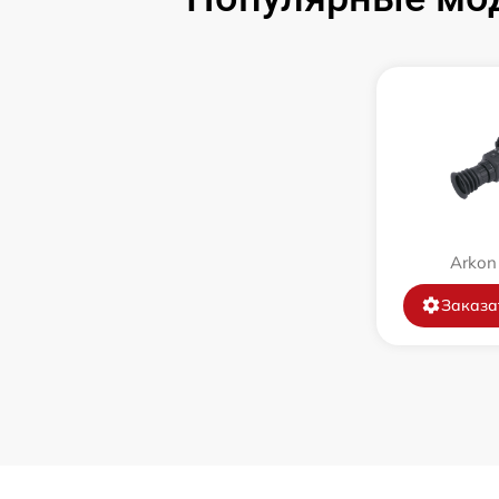
Замена объектива
Замена корпуса
Ремонт платы управления
(восстановление)
Восстановление после попадания влаги
Arkon
Замена ключей управления
Заказа
Замена микросхемы логики
Замена микросхемы усилителя
Замена шим контроллера