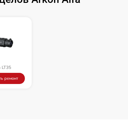
2000 р
4900 р
1300 р
1200 р
 LT35
630 р
ть ремонт
500 р
700 р
800 р