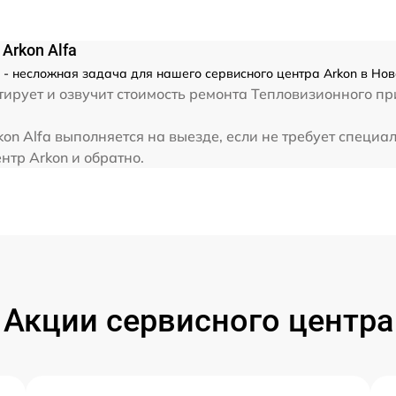
от 60 мин
Arkon Alfa
a - несложная задача для нашего сервисного центра Arkon в Но
от 60 мин
ирует и озвучит стоимость ремонта Тепловизионного пр
от 60 мин
on Alfa выполняется на выезде, если не требует специа
нтр Arkon и обратно.
от 60 мин
от 60 мин
от 60 мин
Акции сервисного центра
от 60 мин
от 60 мин