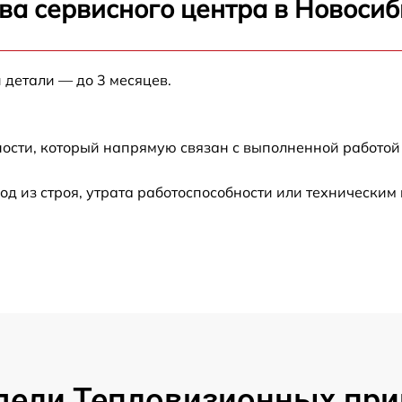
ва сервисного центра в Новоси
от 60 мин
от 60 мин
 детали — до 3 месяцев.
от 60 мин
ости, который напрямую связан с выполненной работой
от 60 мин
 из строя, утрата работоспособности или техническим
от 60 мин
от 60 мин
от 60 мин
от 60 мин
ели Тепловизионных приц