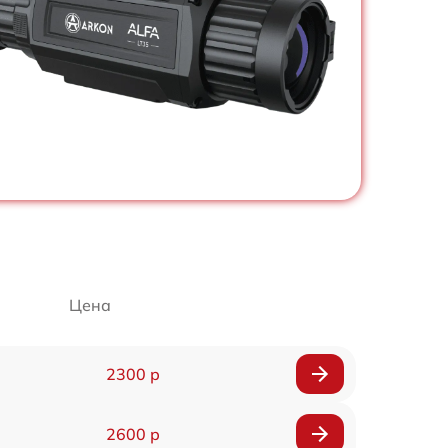
Цена
2300 р
2600 р