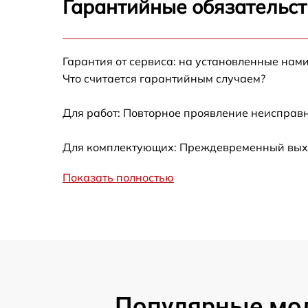
Гарантийные обязательст
Не работает батарейный отсек
Разбита линза видоискателя (окуляр)
Гарантия от сервиса: на установленные нами
Что считается гарантийным случаем?
Ремонт разъема питания
Для работ: Повторное проявление неисправн
Замена процессора CPU
Для комплектующих: Преждевременный выход
Ремонт Wi-Fi модуля
Показать полностью
Ремонт и замена аккумулятора
Восстановление цепи питания
Замена дисплея
Популярные мод