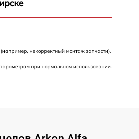
бирске
3300 р
2700 р
720 р
 (например, некорректный монтаж запчасти).
3500 р
 параметрам при нормальном использовании.
1100 р
1600 р
1600 р
1200 р
елов Arkon Alfa