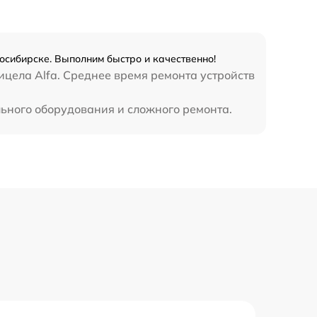
1300 р
восибирске. Выполним быстро и качественно!
1100 р
ицела Alfa. Среднее время ремонта устройств
800 р
льного оборудования и сложного ремонта.
2300 р
2300 р
1200 р
1800 р
650 р