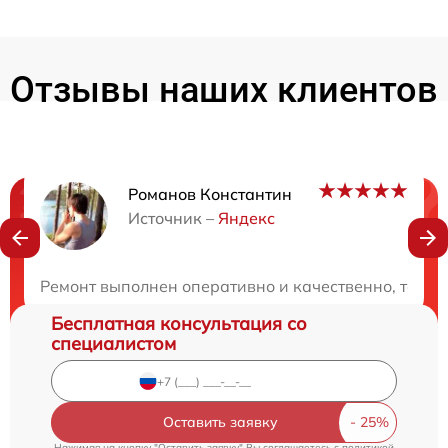
Отзывы наших клиентов
Романов Константин
Нужна консультация?
Источник –
Яндекс
Закажите бесплатную консультацию
Ремонт выполнен оперативно и качественно, техни
Бесплатная консультация со
специалистом
Оставить заявку
Нажимая на кнопку "Оставить заявку" Вы соглашаетесь c
политикой