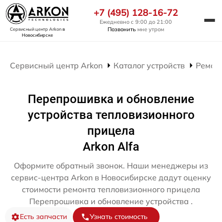
+7 (495) 128-16-72
Ежедневно с 9:00 до 21:00
Позвонить
мне утром
Сервисный центр Arkon
в
Новосибирске
Сервисный центр Arkon
Каталог устройств
Ремон
Перепрошивка и обновление
устройства тепловизионного
прицела
Arkon Alfa
Оформите обратный звонок. Наши менеджеры из
сервис-центра Arkon в Новосибирске дадут оценку
стоимости ремонта тепловизионного прицела
Перепрошивка и обновление устройства .
Есть запчасти
Узнать стоимость