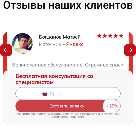
Отзывы наших клиентов
Богданов Матвей
Нужна консультация?
Источник –
Яндекс
Закажите бесплатную консультацию
Великолепное обслуживание! Огромное спасибо за 
Бесплатная консультация со
специалистом
Оставить заявку
Нажимая на кнопку "Оставить заявку" Вы соглашаетесь c
политикой
конфиденциальности