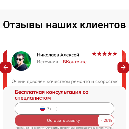
Отзывы наших клиентов
Николаев Алексей
Нужна консультация?
Источник –
ВКонтакте
Закажите бесплатную консультацию
Очень доволен качеством ремонта и скоростью вып
Бесплатная консультация со
специалистом
Оставить заявку
Нажимая на кнопку "Оставить заявку" Вы соглашаетесь c
политикой