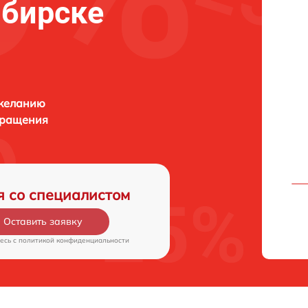
ибирске
 желанию
бращения
я со специалистом
Оставить заявку
есь c
политикой конфиденциальности