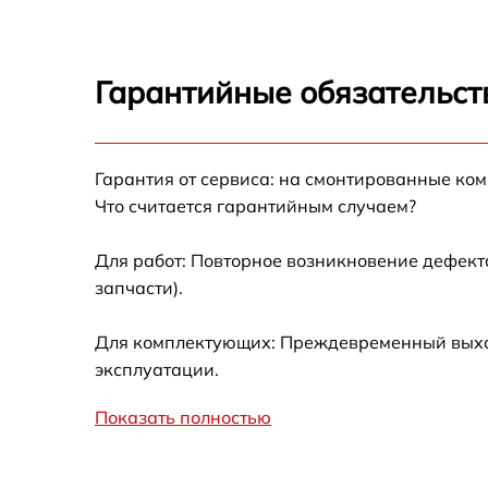
Восстановление питания
Ремонт оптики
Гарантийные обязательст
Ремонт датчика синхроимпульсов
Гарантия от сервиса: на смонтированные ко
Калибровка и настройка тепловизора
Что считается гарантийным случаем?
Ремонт встроенного дальнометра и
Для работ: Повторное возникновение дефект
других устройств
запчасти).
Замена ключей управления
Для комплектующих: Преждевременный выход
эксплуатации.
Ремонт цепи питания
Показать полностью
Замена USB порта