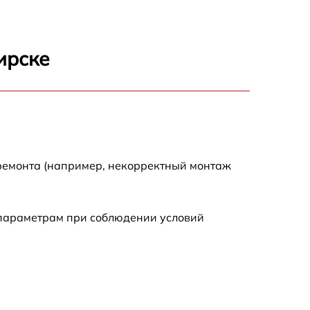
650 р
2000 р
ирске
1550 р
750 р
750 р
 ремонта (например, некорректный монтаж
590 р
 параметрам при соблюдении условий
1000 р
590 р