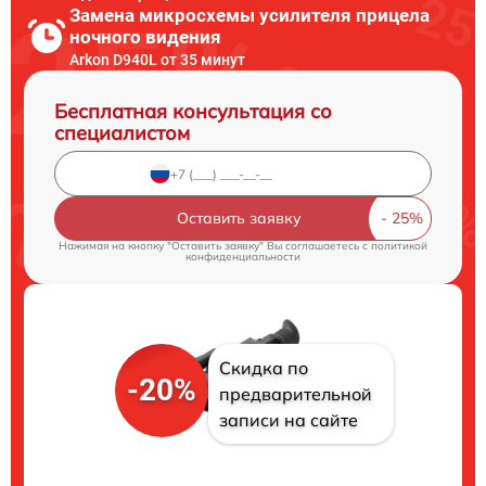
Замена микросхемы усилителя прицела
ночного видения
Arkon D940L от 35 минут
Бесплатная консультация со
специалистом
Оставить заявку
Нажимая на кнопку "Оставить заявку" Вы соглашаетесь c
политикой
конфиденциальности
Скидка по
-20%
предварительной
записи на сайте