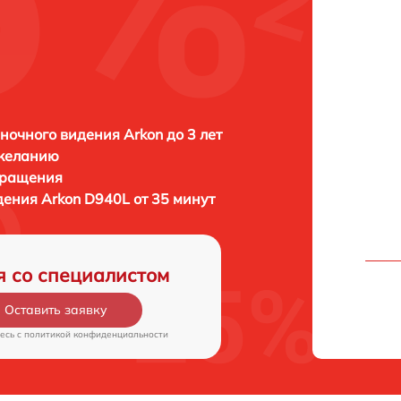
ночного видения Arkon до 3 лет
 желанию
бращения
идения
Arkon D940L от 35 минут
я со специалистом
Оставить заявку
есь c
политикой конфиденциальности