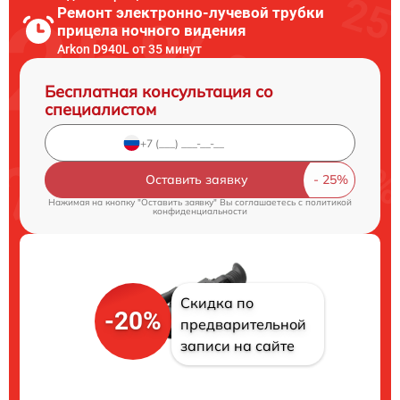
Ремонт электронно-лучевой трубки
прицела ночного видения
Arkon D940L от 35 минут
Бесплатная консультация со
специалистом
Оставить заявку
Нажимая на кнопку "Оставить заявку" Вы соглашаетесь c
политикой
конфиденциальности
Скидка по
-20%
предварительной
записи на сайте