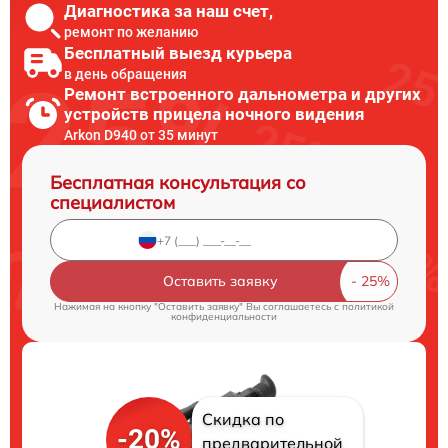
Диагностика за наш счет,
ремонт по желанию
Бесплатный выезд курьера
в день обращения
Ремонт встроенного дальнометра и других
устройств прицела ночного видения
Arkon D940 от 35 минут
Бесплатная консультация со
специалистом
Оставить заявку
Нажимая на кнопку "Оставить заявку" Вы соглашаетесь c
политикой
конфиденциальности
Скидка по
-20%
предварительной