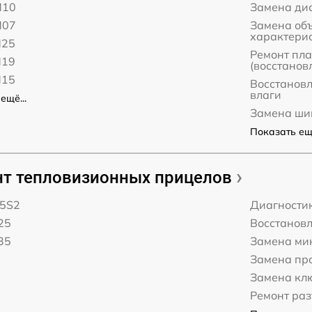
M10
Замена дис
M07
Замена об
характери
M25
Ремонт пл
M19
(восстанов
M15
Восстанов
влаги
ещё...
Замена ши
Показать ещё
т тепловизионных прицелов
35S2
Диагности
25
Восстанов
35
Замена ми
Замена пр
Замена кл
Ремонт ра