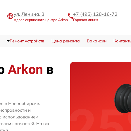
ул. Ленина, 3
+7 (495) 128-16-72
Адрес сервисного центра Arkon
Горячая линия
Ремонт устройств
Цена ремонта
Вакансии
Контакт
тр
Arkon
в
n в Новосибирске.
исправности и
с использованием
лем запчастей. На все
тия.