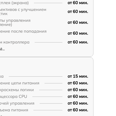
плея (экрана)
от 60 мин.
ъективов с улучшением
от 60 мин.
стик
аты управления
от 60 мин.
ление)
ление после попадания
от 60 мин.
м контроллера
от 60 мин.
...
ка
от 15 мин.
ление цепи питания
от 60 мин.
кросхемы логики
от 60 мин.
оцессора CPU
от 60 мин.
ючей управления
от 60 мин.
зъема питания
от 60 мин.