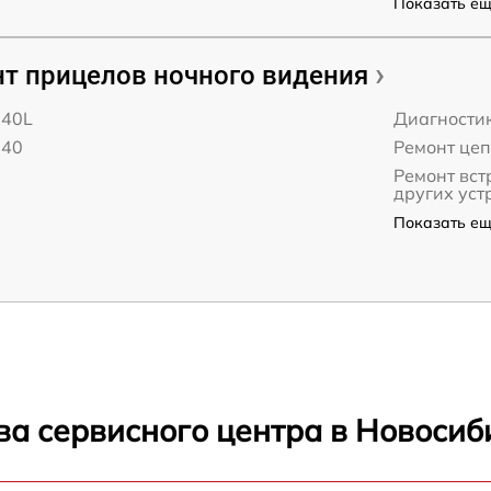
Показать ещё
т прицелов ночного видения
940L
Диагности
940
Ремонт це
Ремонт вст
других уст
Показать ещё
ва сервисного центра в Новосиб