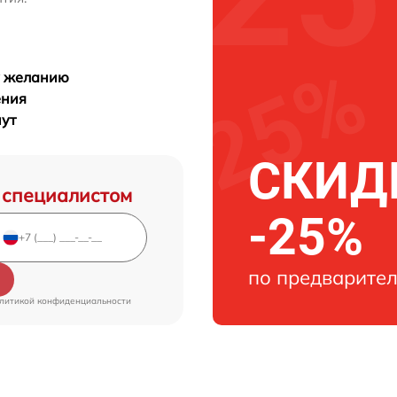
у желанию
ения
нут
СКИДК
 специалистом
-25%
по предварител
литикой конфиденциальности